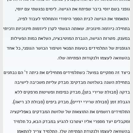
גופני בשם יוסי ביבר שפיתח את הגישה. לימים נפגשתי עם יוסי,
התאמתי את הגישה לבית הספר היסודי והתחלתי לעבוד לפיה,
בתחילה כיוזמה חינוכית. שאותה הגשתי לקרן ליוזמות חינוכיות וזכיתי
במענק. מטרות הגישה, הגברת המוטיבציה, העלאת כמות הפעילות
הגופנית של התלמידים בשעות הפנאי ושיפור הכושר הגופני, כל אחד
בהשוואה לעצמו ולנקודות הפתיחה שלו.
כיצד זה מתקיים בפועל: כשתלמידים מתחילים את כיתה ד' הם נבחנים
בתחילת השנה בשלושה מבדקים: מבדק עליות משכיבה לישיבה
בדקה (סבולת שרירי בטן), מבדק כפיפות ופשיטות מרפקים ללא
הגבלת זמן (סבולת שרירי ידיים), מבדק ביפים (סבולת לב ריאה).
התלמידים רושמים את התוצאות של שלושת המבדקים באפליקציה
ומקבלים יעד מספרי אליו יצטרכו להגיע במבדק הבא, כל תלמיד
בהשוואה לעצמו ולנקודת הפתיחה שלו. התלמיד צריך להתאמן