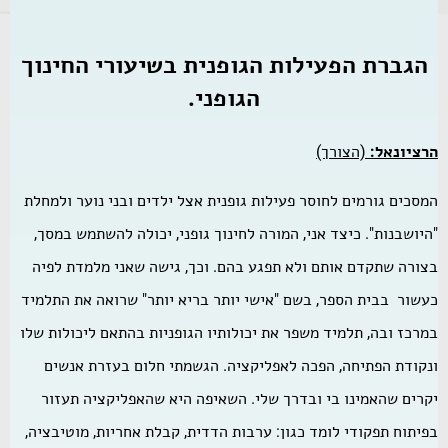
הגברת הפעילות הגופנית
בשיעורי החינוך
הגופני.
הרציונאל:
(הצורך)
המסכים גורמים לחוסר פעילות גופנית אצל ילדים ובני נוער ולמחלת
"היושבנות". כיצד אני, המורה לחינוך גופני, יכולה להשתמש במסך,
בצורה שתקדם אותם ולא תפגע בהם. וכך, גישה שאני מלמדת לפיה
כעשור בבית הספר, בשם "אישי יותר בריא יותר" שרואה את התלמיד
במרכז ובה, תלמיד משפר את יכולותיו הגופניות בהתאם ליכולות שלו
ונקודת הפתיחה, הפכה לאפליקציה. הגשמתי חלום בעזרת אנשים
יקרים שהאמינו בי ובדרך שלי. השאיפה היא שהאפליקציה תעזור
בפיתוח תפקודי לומד כגון: ערבות הדדית, קבלת אחריות, מוטיבציה,