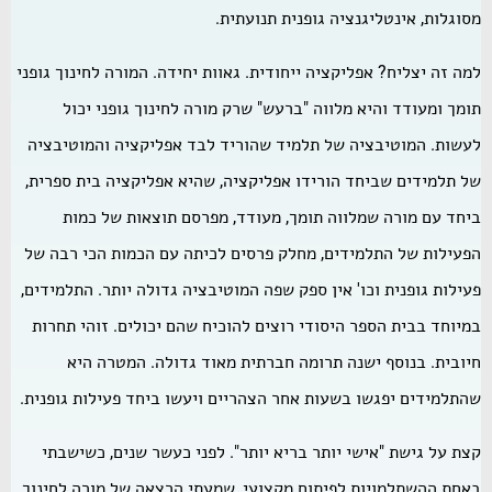
מסוגלות, אינטליגנציה גופנית תנועתית.
למה זה יצליח? אפליקציה ייחודית. גאוות יחידה. המורה לחינוך גופני
תומך ומעודד והיא מלווה "ברעש" שרק מורה לחינוך גופני יכול
לעשות. המוטיבציה של תלמיד שהוריד לבד אפליקציה והמוטיבציה
של תלמידים שביחד הורידו אפליקציה, שהיא אפליקציה בית ספרית,
ביחד עם מורה שמלווה תומך, מעודד, מפרסם תוצאות של כמות
הפעילות של התלמידים, מחלק פרסים לכיתה עם הכמות הכי רבה של
פעילות גופנית וכו' אין ספק שפה המוטיבציה גדולה יותר. התלמידים,
במיוחד בבית הספר היסודי רוצים להוכיח שהם יכולים. זוהי תחרות
חיובית. בנוסף ישנה תרומה חברתית מאוד גדולה. המטרה היא
שהתלמידים יפגשו בשעות אחר הצהריים ויעשו ביחד פעילות גופנית.
קצת על גישת "אישי יותר בריא יותר". לפני כעשר שנים, כשישבתי
באחת ההשתלמויות לפיתוח מקצועי, שמעתי הרצאה של מורה לחינוך